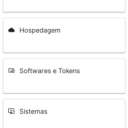
Hospedagem
cloud
Softwares e Tokens
devices_other
Sistemas
important_devices