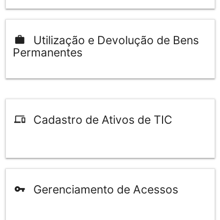
Utilização e Devolução de Bens
work
Permanentes
Cadastro de Ativos de TIC
devices
Gerenciamento de Acessos
vpn_key