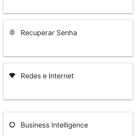
Recuperar Senha
fingerprint
Redes e Internet
network_wifi
Business Intelligence
data_usage