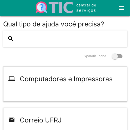
menu
Qual tipo de ajuda você precisa?
close
search
Expandir Todos
Computadores e Impressoras
computer
Correio UFRJ
mail