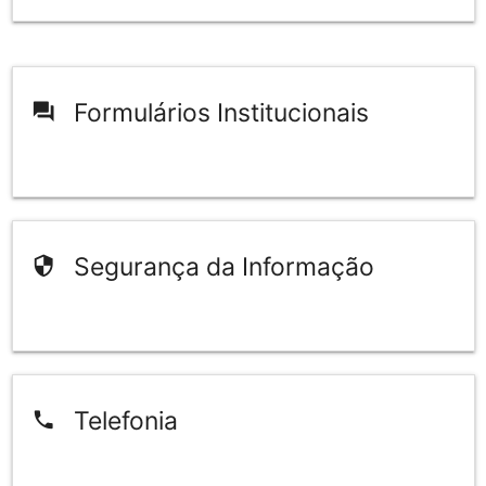
Formulários Institucionais
question_answer
Segurança da Informação
security
Telefonia
phone